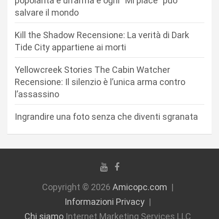
popolarità è un’arma e ogni “Mi piace” può
a
salvare il mondo
r
Kill the Shadow Recensione: La verità di Dark
t
Tide City appartiene ai morti
i
c
Yellowcreek Stories The Cabin Watcher
Recensione: Il silenzio è l’unica arma contro
o
l’assassino
l
i
Ingrandire una foto senza che diventi sgranata
Copyright © 2026
Amicopc.com
Informazioni Privacy
Chi siamo
Internet Marketing Services LLC