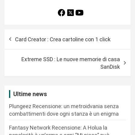
N
Card Creator : Crea cartoline con 1 click
a
v
Extreme SSD : Le nuove memorie di casa
i
SanDisk
g
a
z
Ultime news
i
Plungeez Recensione: un metroidvania senza
o
combattimenti dove ogni stanza è un enigma
n
Fantasy Network Recensione: A Holua la
e