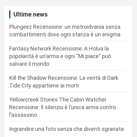
a
z
Ultime news
i
Plungeez Recensione: un metroidvania senza
o
combattimenti dove ogni stanza è un enigma
n
Fantasy Network Recensione: A Holua la
e
popolarità è un’arma e ogni “Mi piace” può
a
salvare il mondo
r
Kill the Shadow Recensione: La verità di Dark
t
Tide City appartiene ai morti
i
c
Yellowcreek Stories The Cabin Watcher
Recensione: Il silenzio è l’unica arma contro
o
l’assassino
l
i
Ingrandire una foto senza che diventi sgranata