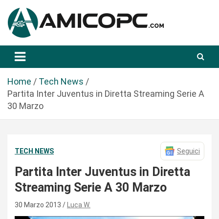
S
a
l
t
Novità Tecnologiche: Guide e News
Amicopc.com
a
a
l
Home
Tech News
c
Partita Inter Juventus in Diretta Streaming Serie A
o
30 Marzo
n
t
e
TECH NEWS
Seguici
n
u
Partita Inter Juventus in Diretta
t
Streaming Serie A 30 Marzo
o
30 Marzo 2013
Luca W.