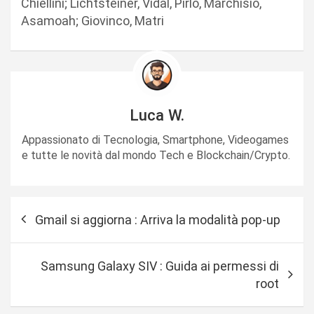
Chiellini; Lichtsteiner, Vidal, Pirlo, Marchisio,
Asamoah; Giovinco, Matri
Luca W.
Appassionato di Tecnologia, Smartphone, Videogames
e tutte le novità dal mondo Tech e Blockchain/Crypto.
N
Gmail si aggiorna : Arriva la modalità pop-up
a
v
Samsung Galaxy SIV : Guida ai permessi di
i
root
g