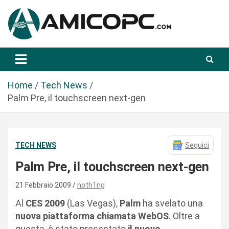
S
a
l
t
Novità Tecnologiche: Guide e News
Amicopc.com
a
a
l
Home
Tech News
c
Palm Pre, il touchscreen next-gen
o
n
t
TECH NEWS
Seguici
e
n
Palm Pre, il touchscreen next-gen
u
t
21 Febbraio 2009
noth1ng
o
Al
CES 2009
(Las Vegas),
Palm
ha svelato una
nuova piattaforma chiamata WebOS
. Oltre a
questa, è stato presentato
il nuovo