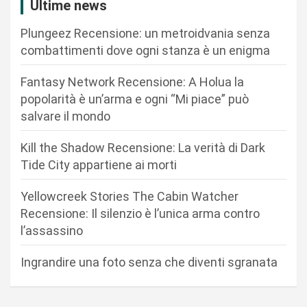
Ultime news
z
Plungeez Recensione: un metroidvania senza
i
combattimenti dove ogni stanza è un enigma
o
n
Fantasy Network Recensione: A Holua la
popolarità è un’arma e ogni “Mi piace” può
e
salvare il mondo
a
r
Kill the Shadow Recensione: La verità di Dark
Tide City appartiene ai morti
t
i
Yellowcreek Stories The Cabin Watcher
c
Recensione: Il silenzio è l’unica arma contro
l’assassino
o
l
Ingrandire una foto senza che diventi sgranata
i