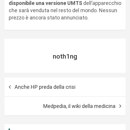
disponibile una versione UMTS
dell’apparecchio
che sarà venduta nel resto del mondo. Nessun
prezzo è ancora stato annunciato.
noth1ng
N
Anche HP preda della crisi
a
v
Medpedia, il wiki della medicina
i
g
a