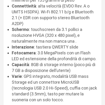
millimetri per 135 grammi di peso
Connettività
: alta velocità (EVDO Rev. A o
UMTS HSDPA). Wi-Fi 802.11 b/g e Bluetooth
2.1 (+ EDR con supporto stereo Bluetooth
A2DP)
Schermo
: touchscreen da 3.1 pollici a
risoluzione HVGA (320 x 480 pixel), e
naturalmente ma non manca una .
Interazione
: tastiera QWERTY slide
Fotocamera
: 3.0 MegaPixels con un Flash
LED ed estensione della profondità di campo.
Capacità
: 8GB di storage interno (poco più di
7 GB a disposizione dell’utente)
Varie
: GPS integrato, modalità USB mass
Storage ed un connettore MicroUSB
(tecnologia USB 2.0 Hi-Speed), cuffia con jack
standard (3.5mm), tasto per mutare la
suoneria con un solo tocco.