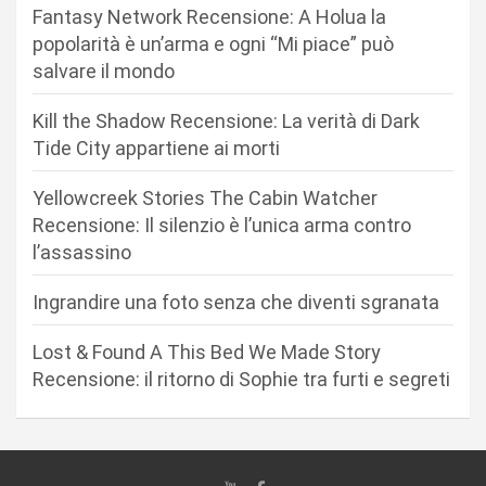
o
Fantasy Network Recensione: A Holua la
n
popolarità è un’arma e ogni “Mi piace” può
salvare il mondo
e
a
Kill the Shadow Recensione: La verità di Dark
r
Tide City appartiene ai morti
t
Yellowcreek Stories The Cabin Watcher
i
Recensione: Il silenzio è l’unica arma contro
c
l’assassino
o
Ingrandire una foto senza che diventi sgranata
l
i
Lost & Found A This Bed We Made Story
Recensione: il ritorno di Sophie tra furti e segreti