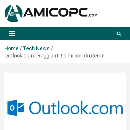
S
a
l
t
Novità Tecnologiche: Guide e News
Amicopc.com
a
a
l
Home
Tech News
c
Outlook.com : Raggiunti 60 milioni di utenti!
o
n
t
e
n
u
t
o