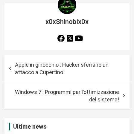
x0xShinobix0x
N
Apple in ginocchio : Hacker sferrano un
a
attacco a Cupertino!
v
i
Windows 7 : Programmi per l’ottimizzazione
g
del sistema!
a
z
i
Ultime news