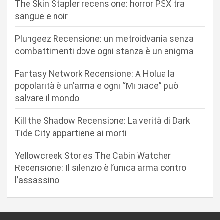
The Skin Stapler recensione: horror PSX tra
o
sangue e noir
n
Plungeez Recensione: un metroidvania senza
e
combattimenti dove ogni stanza è un enigma
a
r
Fantasy Network Recensione: A Holua la
popolarità è un’arma e ogni “Mi piace” può
t
salvare il mondo
i
c
Kill the Shadow Recensione: La verità di Dark
Tide City appartiene ai morti
o
l
Yellowcreek Stories The Cabin Watcher
i
Recensione: Il silenzio è l’unica arma contro
l’assassino