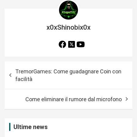
x0xShinobix0x
N
TremorGames: Come guadagnare Coin con
a
facilità
v
i
Come eliminare il rumore dal microfono
g
a
z
Ultime news
i