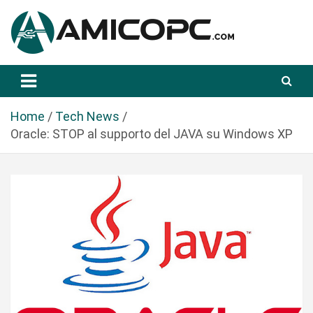
S
a
l
t
Novità Tecnologiche: Guide e News
Amicopc.com
a
a
l
Home
Tech News
c
Oracle: STOP al supporto del JAVA su Windows XP
o
n
t
e
n
u
t
o