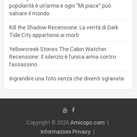
e
popolarità è un’arma e ogni “Mi piace” può
a
salvare il mondo
r
Kill the Shadow Recensione: La verità di Dark
t
Tide City appartiene ai morti
i
c
Yellowcreek Stories The Cabin Watcher
Recensione: Il silenzio è l’unica arma contro
o
l’assassino
l
i
Ingrandire una foto senza che diventi sgranata
Copyright © 2026
Amicopc.com
Informazioni Privacy