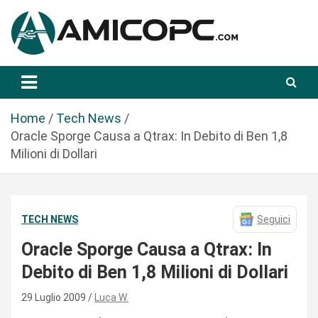
S
a
l
t
Novità Tecnologiche: Guide e News
Amicopc.com
a
a
l
Home
Tech News
c
Oracle Sporge Causa a Qtrax: In Debito di Ben 1,8
o
Milioni di Dollari
n
t
e
TECH NEWS
Seguici
n
u
Oracle Sporge Causa a Qtrax: In
t
Debito di Ben 1,8 Milioni di Dollari
o
29 Luglio 2009
Luca W.