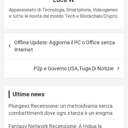
Appassionato di Tecnologia, Smartphone, Videogames
e tutte le novità dal mondo Tech e Blockchain/Crypto.
N
Offline Update: Aggiorna il PC o Office senza
a
Internet
v
i
P2p e Governo USA, Fuga Di Notizie
g
a
z
Ultime news
i
Plungeez Recensione: un metroidvania senza
o
combattimenti dove ogni stanza è un enigma
n
Fantasy Network Recensione: A Holua la