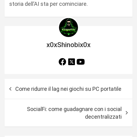
storia dell’AI sta per cominciare.
x0xShinobix0x
N
Come ridurre il lag nei giochi su PC portatile
a
v
SocialFi: come guadagnare con i social
i
decentralizzati
g
a