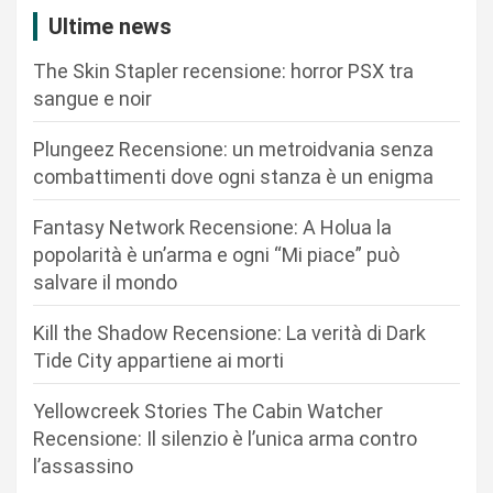
z
Ultime news
i
The Skin Stapler recensione: horror PSX tra
o
sangue e noir
n
Plungeez Recensione: un metroidvania senza
e
combattimenti dove ogni stanza è un enigma
a
r
Fantasy Network Recensione: A Holua la
popolarità è un’arma e ogni “Mi piace” può
t
salvare il mondo
i
c
Kill the Shadow Recensione: La verità di Dark
Tide City appartiene ai morti
o
l
Yellowcreek Stories The Cabin Watcher
i
Recensione: Il silenzio è l’unica arma contro
l’assassino