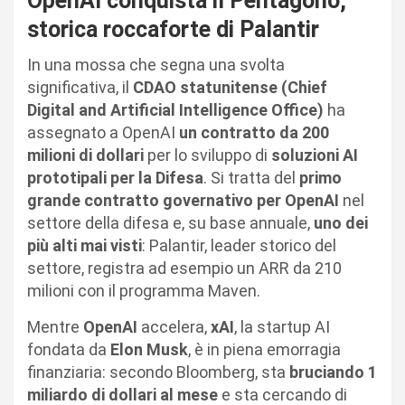
OpenAI conquista il Pentagono,
storica roccaforte di Palantir
In una mossa che segna una svolta
significativa, il
CDAO statunitense (Chief
Digital and Artificial Intelligence Office)
ha
assegnato a OpenAI
un contratto da 200
milioni di dollari
per lo sviluppo di
soluzioni AI
prototipali per la Difesa
. Si tratta del
primo
grande contratto governativo per OpenAI
nel
settore della difesa e, su base annuale,
uno dei
più alti mai visti
: Palantir, leader storico del
settore, registra ad esempio un ARR da 210
milioni con il programma Maven.
Mentre
OpenAI
accelera,
xAI
, la startup AI
fondata da
Elon Musk
, è in piena emorragia
finanziaria: secondo Bloomberg, sta
bruciando 1
miliardo di dollari al mese
e sta cercando di