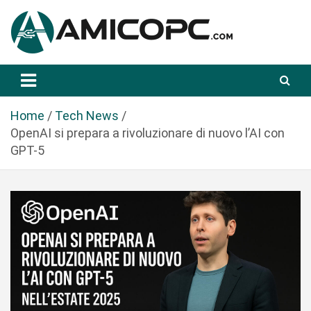
S
a
l
t
Novità Tecnologiche: Guide e News
Amicopc.com
a
a
l
Home
Tech News
c
OpenAI si prepara a rivoluzionare di nuovo l’AI con
o
GPT-5
n
t
e
n
u
t
o