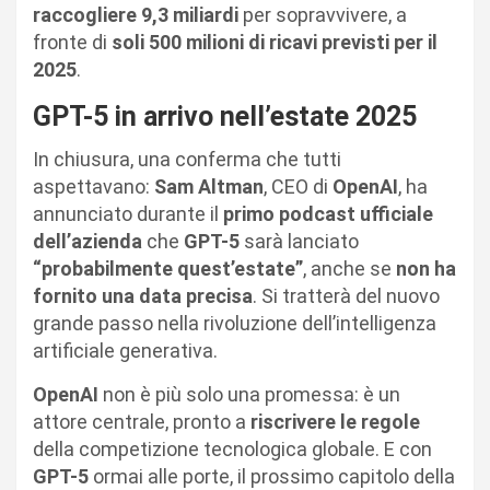
raccogliere 9,3 miliardi
per sopravvivere, a
fronte di
soli 500 milioni di ricavi previsti per il
2025
.
GPT-5 in arrivo nell’estate 2025
In chiusura, una conferma che tutti
aspettavano:
Sam Altman
, CEO di
OpenAI
, ha
annunciato durante il
primo podcast ufficiale
dell’azienda
che
GPT-5
sarà lanciato
“probabilmente quest’estate”
, anche se
non ha
fornito una data precisa
. Si tratterà del nuovo
grande passo nella rivoluzione dell’intelligenza
artificiale generativa.
OpenAI
non è più solo una promessa: è un
attore centrale, pronto a
riscrivere le regole
della competizione tecnologica globale. E con
GPT-5
ormai alle porte, il prossimo capitolo della