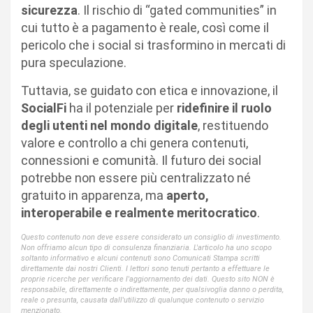
sicurezza
. Il rischio di “gated communities” in
cui tutto è a pagamento è reale, così come il
pericolo che i social si trasformino in mercati di
pura speculazione.
Tuttavia, se guidato con etica e innovazione, il
SocialFi
ha il potenziale per
ridefinire il ruolo
degli utenti nel mondo digitale
, restituendo
valore e controllo a chi genera contenuti,
connessioni e comunità. Il futuro dei social
potrebbe non essere più centralizzato né
gratuito in apparenza, ma
aperto,
interoperabile e realmente meritocratico
.
Questo contenuto non deve essere considerato un consiglio di investimento.
Non offriamo alcun tipo di consulenza finanziaria. L'articolo ha uno scopo
soltanto informativo e alcuni contenuti sono Comunicati Stampa scritti
direttamente dai nostri Clienti. I lettori sono tenuti pertanto a effettuare le
proprie ricerche per verificare l'aggiornamento dei dati. Questo sito NON è
responsabile, direttamente o indirettamente, per qualsivoglia danno o perdita,
reale o presunta, causata dall'utilizzo di qualunque contenuto o servizio
menzionato.