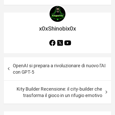
x0xShinobix0x
N
OpenAI si prepara a rivoluzionare di nuovo l’AI
a
con GPT-5
v
i
Kity Builder Recensione: il city-builder che
g
trasforma il gioco in un rifugio emotivo
a
z