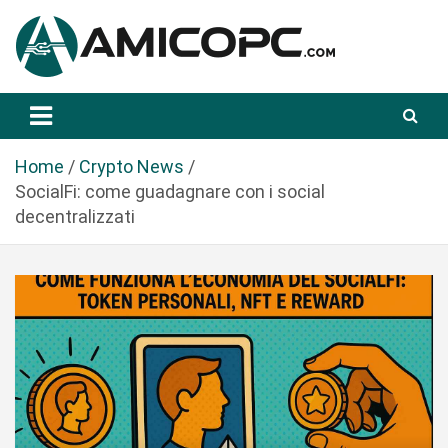
S
a
l
t
Novità Tecnologiche: Guide e News
Amicopc.com
a
a
l
Home
Crypto News
c
SocialFi: come guadagnare con i social
o
decentralizzati
n
t
e
n
u
t
o