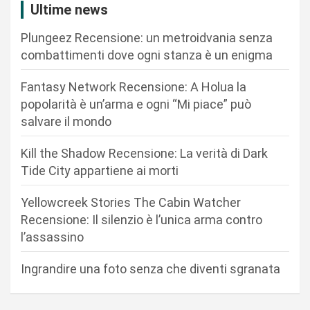
i
Ultime news
o
Plungeez Recensione: un metroidvania senza
n
combattimenti dove ogni stanza è un enigma
e
Fantasy Network Recensione: A Holua la
a
popolarità è un’arma e ogni “Mi piace” può
r
salvare il mondo
t
Kill the Shadow Recensione: La verità di Dark
i
Tide City appartiene ai morti
c
Yellowcreek Stories The Cabin Watcher
o
Recensione: Il silenzio è l’unica arma contro
l
l’assassino
i
Ingrandire una foto senza che diventi sgranata