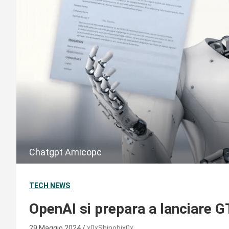
Chatgpt Amicopc
TECH NEWS
OpenAI si prepara a lanciare 
29 Maggio 2024
x0xShinobix0x