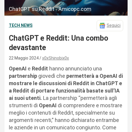
ChatGPT su Reddit - Amicopc.com
TECH NEWS
Seguici
ChatGPT e Reddit: Una combo
devastante
22 Maggio 2024
x0xShinobix0x
OpenAI
e
Reddit
hanno annunciato una
partnership
giovedì che
permetterà a OpenAI di
mostrare le discussioni di Reddit in ChatGPT e
a Reddit di portare funzionalità basate sull’IA
ai suoi utenti.
La partnership “permetterà agli
strumenti di
OpenAI
di comprendere e mostrare
meglio i contenuti di Reddit, specialmente su
argomenti recenti,” hanno dichiarato entrambe
le aziende in un comunicato congiunto. Come