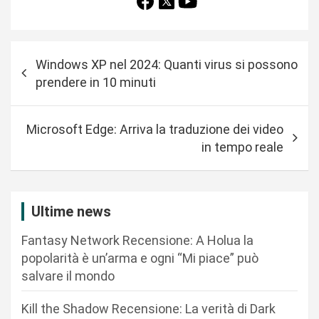
N
Windows XP nel 2024: Quanti virus si possono
a
prendere in 10 minuti
v
i
Microsoft Edge: Arriva la traduzione dei video
g
in tempo reale
a
z
i
Ultime news
o
Fantasy Network Recensione: A Holua la
n
popolarità è un’arma e ogni “Mi piace” può
salvare il mondo
e
a
Kill the Shadow Recensione: La verità di Dark