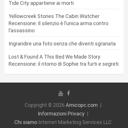
r
Tide City appartiene ai morti
t
Yellowcreek Stories The Cabin Watcher
i
Recensione: Il silenzio è l’unica arma contro
c
l’assassino
o
Ingrandire una foto senza che diventi sgranata
l
i
Lost & Found A This Bed We Made Story
Recensione: il ritorno di Sophie tra furti e segreti
Copyright © 2026
Amicopc.com
Informazioni Privacy
Chi siamo
Internet Marketing Services LLC