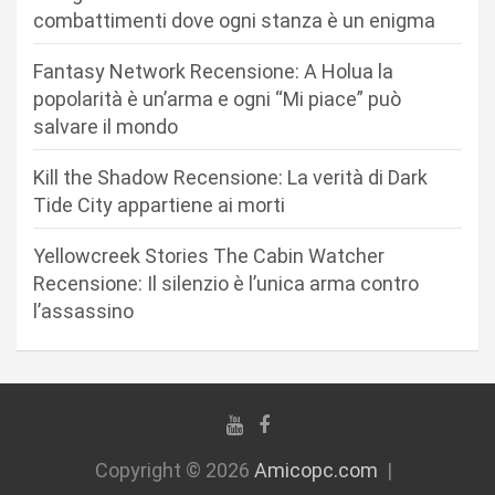
a
combattimenti dove ogni stanza è un enigma
r
Fantasy Network Recensione: A Holua la
t
popolarità è un’arma e ogni “Mi piace” può
i
salvare il mondo
c
Kill the Shadow Recensione: La verità di Dark
o
Tide City appartiene ai morti
l
i
Yellowcreek Stories The Cabin Watcher
Recensione: Il silenzio è l’unica arma contro
l’assassino
Copyright © 2026
Amicopc.com