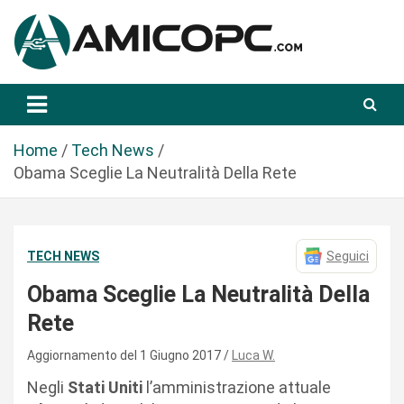
S
a
l
t
Novità Tecnologiche: Guide e News
Amicopc.com
a
a
l
Home
Tech News
c
Obama Sceglie La Neutralità Della Rete
o
n
t
TECH NEWS
Seguici
e
n
Obama Sceglie La Neutralità Della
u
Rete
t
o
Aggiornamento del 1 Giugno 2017
Luca W.
Negli
Stati Uniti
l’amministrazione attuale