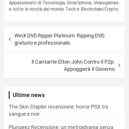
Appassionato di Tecnologia, Smartphone, Videogames
e tutte le novità dal mondo Tech e Blockchain/Crypto.
N
WinX DVD Ripper Platinum: Ripping DVD
a
gratuito e professionale.
v
i
Il Cantante Elton John Contro Il P2p:
g
Appoggierà Il Governo
a
z
i
Ultime news
o
The Skin Stapler recensione: horror PSX tra
n
sangue e noir
e
Plungeez Recensione: un metroidvania senza