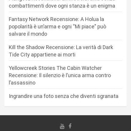
n
combattimenti dove ogni stanza è un enigma
e
Fantasy Network Recensione: A Holua la
a
popolarità è un’arma e ogni “Mi piace” può
r
salvare il mondo
t
Kill the Shadow Recensione: La verità di Dark
i
Tide City appartiene ai morti
c
Yellowcreek Stories The Cabin Watcher
o
Recensione: Il silenzio è l’unica arma contro
l
l’assassino
i
Ingrandire una foto senza che diventi sgranata