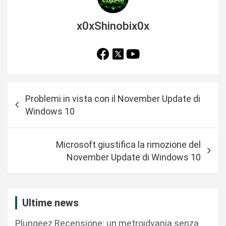
x0xShinobix0x
N
Problemi in vista con il November Update di
a
Windows 10
v
i
Microsoft giustifica la rimozione del
g
November Update di Windows 10
a
z
i
Ultime news
o
Plungeez Recensione: un metroidvania senza