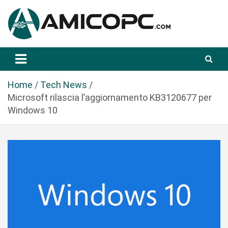
S
a
l
t
Novità Tecnologiche: Guide e News
Amicopc.com
a
a
l
Home
Tech News
c
Microsoft rilascia l’aggiornamento KB3120677 per
o
Windows 10
n
t
e
n
u
t
o