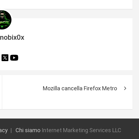
inobix0x
Mozilla cancella Firefox Metro
vacy
Chi siamo
Internet Marketing Services LLC