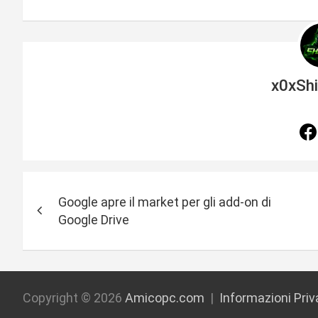
x0xSh
N
Google apre il market per gli add-on di
a
Google Drive
v
i
g
Copyright © 2026
Amicopc.com
Informazioni Pri