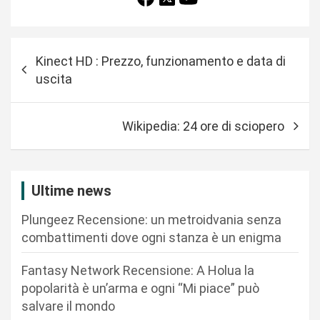
N
Kinect HD : Prezzo, funzionamento e data di
a
uscita
v
i
Wikipedia: 24 ore di sciopero
g
a
z
Ultime news
i
Plungeez Recensione: un metroidvania senza
o
combattimenti dove ogni stanza è un enigma
n
Fantasy Network Recensione: A Holua la
e
popolarità è un’arma e ogni “Mi piace” può
a
salvare il mondo