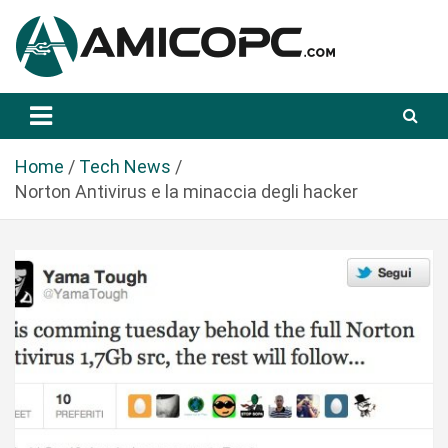
S
a
l
t
Novità Tecnologiche: Guide e News
Amicopc.com
a
a
l
Home
Tech News
c
Norton Antivirus e la minaccia degli hacker
o
n
t
e
n
u
t
o