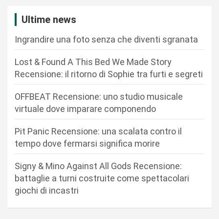
a
z
Ultime news
i
Ingrandire una foto senza che diventi sgranata
o
n
Lost & Found A This Bed We Made Story
Recensione: il ritorno di Sophie tra furti e segreti
e
a
OFFBEAT Recensione: uno studio musicale
r
virtuale dove imparare componendo
t
Pit Panic Recensione: una scalata contro il
i
tempo dove fermarsi significa morire
c
Signy & Mino Against All Gods Recensione:
o
battaglie a turni costruite come spettacolari
l
giochi di incastri
i