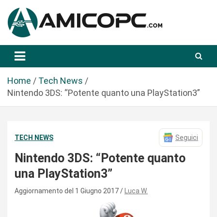
S
a
l
t
Novità Tecnologiche: Guide e News
Amicopc.com
a
a
l
Home
Tech News
c
Nintendo 3DS: “Potente quanto una PlayStation3”
o
n
t
TECH NEWS
Seguici
e
n
Nintendo 3DS: “Potente quanto
u
una PlayStation3”
t
o
Aggiornamento del 1 Giugno 2017
Luca W.