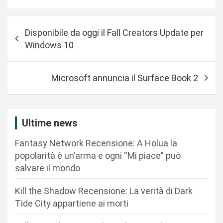
N
Disponibile da oggi il Fall Creators Update per
a
Windows 10
v
i
Microsoft annuncia il Surface Book 2
g
a
z
Ultime news
i
Fantasy Network Recensione: A Holua la
o
popolarità è un’arma e ogni “Mi piace” può
n
salvare il mondo
e
Kill the Shadow Recensione: La verità di Dark
a
Tide City appartiene ai morti
r