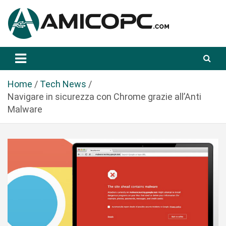
S
a
l
t
Novità Tecnologiche: Guide e News
Amicopc.com
a
a
l
Home
Tech News
c
Navigare in sicurezza con Chrome grazie all’Anti
o
Malware
n
t
e
n
u
t
o