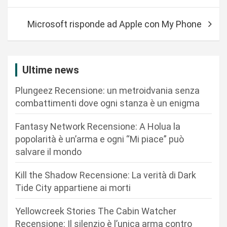
v
Microsoft risponde ad Apple con My Phone
i
g
a
Ultime news
z
Plungeez Recensione: un metroidvania senza
i
combattimenti dove ogni stanza è un enigma
o
n
Fantasy Network Recensione: A Holua la
popolarità è un’arma e ogni “Mi piace” può
e
salvare il mondo
a
r
Kill the Shadow Recensione: La verità di Dark
Tide City appartiene ai morti
t
i
Yellowcreek Stories The Cabin Watcher
c
Recensione: Il silenzio è l’unica arma contro