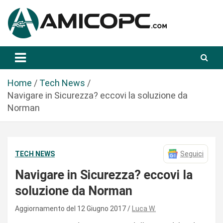
S
a
l
t
Novità Tecnologiche: Guide e News
Amicopc.com
a
a
l
Home
Tech News
c
Navigare in Sicurezza? eccovi la soluzione da
o
Norman
n
t
e
TECH NEWS
Seguici
n
u
Navigare in Sicurezza? eccovi la
t
soluzione da Norman
o
Aggiornamento del 12 Giugno 2017
Luca W.