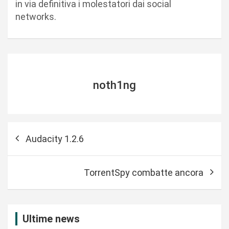
in via definitiva i molestatori dai social
networks.
noth1ng
N
Audacity 1.2.6
a
v
TorrentSpy combatte ancora
i
g
a
Ultime news
z