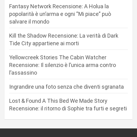
Fantasy Network Recensione: A Holua la
i
popolarità è un’arma e ogni “Mi piace” può
o
salvare il mondo
n
Kill the Shadow Recensione: La verità di Dark
e
Tide City appartiene ai morti
a
r
Yellowcreek Stories The Cabin Watcher
Recensione: Il silenzio è l’unica arma contro
t
l’assassino
i
c
Ingrandire una foto senza che diventi sgranata
o
Lost & Found A This Bed We Made Story
l
Recensione: il ritorno di Sophie tra furti e segreti
i