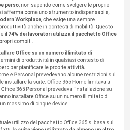
be perso
, non sapendo come svolgere le proprie
ice si afferma come uno strumento indispensabile,
odern Workplace
, che esige una sempre
produttività anche in contesti di mobilità. Questo
le
il 74% dei lavoratori utilizza il pacchetto Office
propri compiti.
tallare Office su un numero illimitato di
ermini di produttività in qualsiasi contesto di
ibero per pianificare le proprie attività.
me e Personal prevedevano alcune restrizioni sul
e installare la suite: Office 365 Home limitava a
e Office 365 Personal prevedeva l’installazione su
anno installare Office su un numero illimitato di
u un massimo di cinque device
tuale utilizzo del pacchetto Office 365 si basa sul
nfatti,
la suite viene utilizzata da almeno un altro