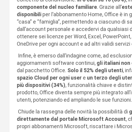
componente del nucleo familiare
. Grazie all’
este
disponibili
per l’abbonamento Home, Office è in g
“casa” e “famiglia”, permettendo a ciascuno di sal
dall’account personale e accedervi da qualsiasi di
ottenere sei licenze per Word, Excel, PowerPoint,
OneDrive per ogni account e ad altri validi servizi 
Infine, è emerso dall’indagine come, ad esclusion
aggiornamenti software continui,
gli italiani n
dal pacchetto Office.
Solo il 52% degli utenti
, in
spazio Cloud
per ogni user
e
un terzo degli ute
più dispositivi (34%)
, funzionalità chiave e disti
prodotto, Office diventa sempre più integrato all’i
utenti, potenziando ed ampliando le sue funzioni.
Chiude la rassegna delle novità la possibilità di
g
direttamente dal portale
Microsoft Account
, 
propri abbonamenti Microsoft, riscattare i Micros