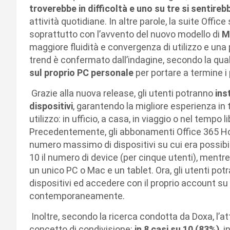
troverebbe in difficoltà
e uno su tre si sentireb
attività quotidiane. In altre parole, la suite Off
soprattutto con l’avvento del nuovo modello di
M
maggiore fluidità e convergenza di utilizzo e una 
trend è confermato dall’indagine, secondo la qua
sul proprio PC personale
per portare a termine i 
Grazie alla nuova release, gli utenti potranno
ins
dispositivi
, garantendo la migliore esperienza in t
utilizzo: in ufficio, a casa, in viaggio o nel tempo l
Precedentemente, gli abbonamenti Office 365 Ho
numero massimo di dispositivi su cui era possibil
10 il numero di device (per cinque utenti), mentr
un unico PC o Mac e un tablet. Ora, gli utenti potr
dispositivi ed accedere con il proprio account s
contemporaneamente.
Inoltre, secondo la ricerca condotta da Doxa, l’at
concetto di condivisione:
in 8 casi su 10 (83%)
, i