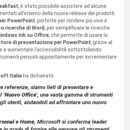
reakfast
, è stato possibile assistere ad alcune
mentati all’interno della nuova release dei prodotti
per
PowerPoint
, perfette per rendere più vive e
o ricerche di Word
, per
semplificare le ricerche
indows Ink su Office
, che permette di usare la
tore di presentazione per PowerPoint
, grazie al
he e aumentare l’accessibilità sottotitolando
 strumenti pensati appositamente per incrementare
oft Italia
ha dichairato:
e referenze, siamo lieti di presentare e
al
‘Nuovo Office’
,
una vasta gamma di strumenti
gli utenti, aiutandoli ad affrontare uno nuovo
rsonal e Home,
Microsoft si conferma leader
 in grado di fornire alle persone gli strumenti