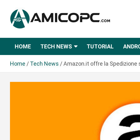
S
a
l
t
Novità Tecnologiche: Guide e News
Amicopc.com
a
a
HOME
TECH NEWS
TUTORIAL
ANDR
l
c
Home
Tech News
Amazon.it offre la Spedizione 
o
n
t
e
n
u
t
o