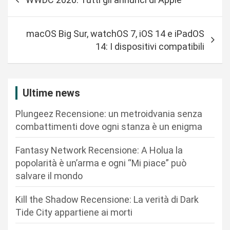
a
v
macOS Big Sur, watchOS 7, iOS 14 e iPadOS
i
14: I dispositivi compatibili
g
a
z
Ultime news
i
Plungeez Recensione: un metroidvania senza
o
combattimenti dove ogni stanza è un enigma
n
Fantasy Network Recensione: A Holua la
e
popolarità è un’arma e ogni “Mi piace” può
a
salvare il mondo
r
Kill the Shadow Recensione: La verità di Dark
t
Tide City appartiene ai morti
i