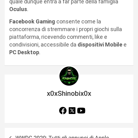
quale dunque entra a far parte della famiglia
Oculus
.
Facebook Gaming
consente come la
concorrenza di stremmare i propri giochi sulla
piattaforma, ricevendo commenti, like e
condivisioni, accessibile da
dispositivi
Mobile
e
PC
Desktop
.
x0xShinobix0x
N
WWDC 2020: Tutti gli annunci di Apple