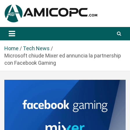
S
a
l
t
Novità Tecnologiche: Guide e News
Amicopc.com
a
a
l
Home
Tech News
c
Microsoft chiude Mixer ed annuncia la partnership
o
con Facebook Gaming
n
t
e
n
u
t
o