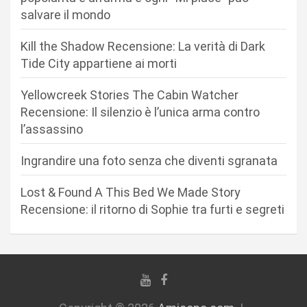
salvare il mondo
e
a
Kill the Shadow Recensione: La verità di Dark
r
Tide City appartiene ai morti
t
Yellowcreek Stories The Cabin Watcher
i
Recensione: Il silenzio è l’unica arma contro
c
l’assassino
o
Ingrandire una foto senza che diventi sgranata
l
i
Lost & Found A This Bed We Made Story
Recensione: il ritorno di Sophie tra furti e segreti