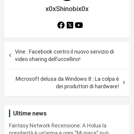
x0xShinobix0x
N
Vine : Facebook contro il nuovo servizio di
a
video sharing dell’uccellino!
v
i
Microsoft delusa da Windows 8 : La colpa è
g
dei produttori di hardware!
a
z
i
Ultime news
o
Fantasy Network Recensione: A Holua la
n
popolarità è un’arma e ogni “Mi piace” può