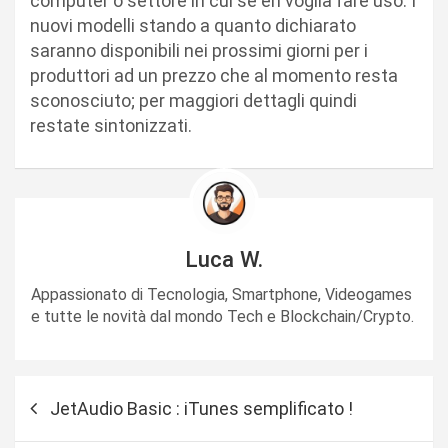
computer o settore in cui se en voglia fare uso. I
nuovi modelli stando a quanto dichiarato
saranno disponibili nei prossimi giorni per i
produttori ad un prezzo che al momento resta
sconosciuto; per maggiori dettagli quindi
restate sintonizzati.
Luca W.
Appassionato di Tecnologia, Smartphone, Videogames
e tutte le novità dal mondo Tech e Blockchain/Crypto.
N
JetAudio Basic : iTunes semplificato !
a