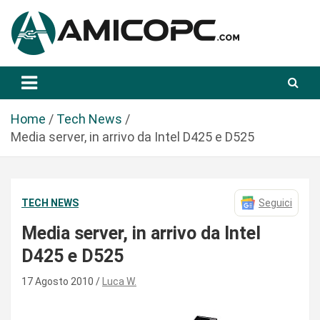
S
a
l
t
Novità Tecnologiche: Guide e News
Amicopc.com
a
a
l
Home
Tech News
c
Media server, in arrivo da Intel D425 e D525
o
n
t
TECH NEWS
Seguici
e
n
Media server, in arrivo da Intel
u
D425 e D525
t
o
17 Agosto 2010
Luca W.