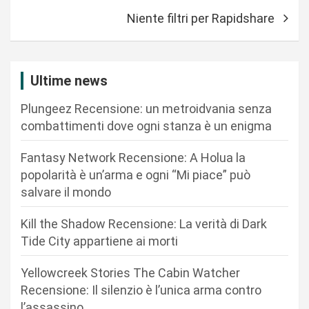
v
Niente filtri per Rapidshare
i
g
a
Ultime news
z
Plungeez Recensione: un metroidvania senza
i
combattimenti dove ogni stanza è un enigma
o
n
Fantasy Network Recensione: A Holua la
popolarità è un’arma e ogni “Mi piace” può
e
salvare il mondo
a
r
Kill the Shadow Recensione: La verità di Dark
Tide City appartiene ai morti
t
i
Yellowcreek Stories The Cabin Watcher
c
Recensione: Il silenzio è l’unica arma contro
l’assassino