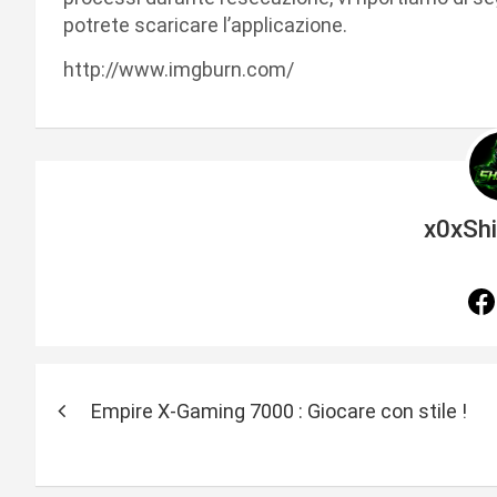
potrete scaricare l’applicazione.
http://www.imgburn.com/
x0xSh
N
Empire X-Gaming 7000 : Giocare con stile !
a
v