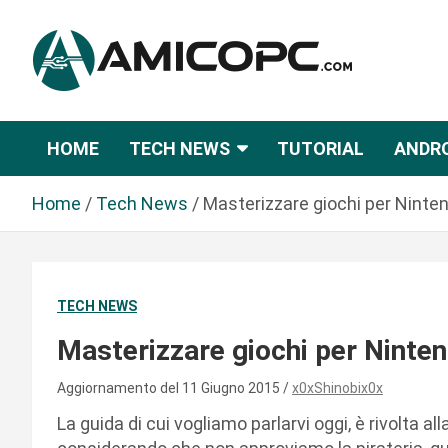
S
a
l
t
Novità Tecnologiche: Guide e News
Amicopc.com
a
a
HOME
TECH NEWS
TUTORIAL
ANDR
l
c
Home
Tech News
Masterizzare giochi per Ninten
o
n
t
e
TECH NEWS
n
u
Masterizzare giochi per Ninten
t
o
Aggiornamento del 11 Giugno 2015
x0xShinobix0x
La guida di cui vogliamo parlarvi oggi, è rivolta 