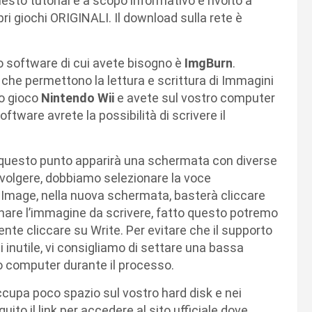
sto tutorial è a scopo informativo e rivolto a
i giochi ORIGINALI. Il download sulla rete è
o software di cui avete bisogno è
ImgBurn
.
i che permettono la lettura e scrittura di Immagini
ro gioco
Nintendo Wii
e avete sul vostro computer
oftware avrete la possibilità di scrivere il
a questo punto apparirà una schermata con diverse
volgere, dobbiamo selezionare la voce
 Image, nella nuova schermata, basterà cliccare
zionare l’immagine da scrivere, fatto questo potremo
nte cliccare su Write. Per evitare che il supporto
i inutile, vi consigliamo di settare una bassa
ro computer durante il processo.
ccupa poco spazio sul vostro hard disk e nei
uito il link per accedere al sito ufficiale dove