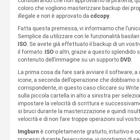
considerando che non approviamo la pirateria, que
coloro che vogliono masterizzare backup dei propr
illegale e non è approvato da
cdcopy
.
Fatta questa premessa, vi informiamo che l’unic
Semplice da utilizzare con le funzionalità basilar
ISO
. Se avete già effettuato il backup di un vost
il formato .
ISO
o altri, grazie a questo splendido s
contenuto dell’immagine su un supporto
DVD
.
La prima cosa da fare sarà avviare il software, 
icone, a seconda dell’operazione che dobbiamo s
corrispondente, in questo caso cliccare su Write
sulla piccola cartella in alto a sinistra per sele
impostare la velocità di scrittura e successivame
si bruci durante la masterizzazione e quindi risult
velocità e di non fare troppe operazioni sul vost
Imgburn
è completamente gratuito, intuitivo e o
processi durante l’esecuzione, vi riportiamo di seg