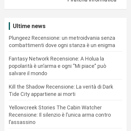
g
a
z
Ultime news
i
Plungeez Recensione: un metroidvania senza
o
combattimenti dove ogni stanza è un enigma
n
Fantasy Network Recensione: A Holua la
e
popolarità è un’arma e ogni “Mi piace” può
a
salvare il mondo
r
Kill the Shadow Recensione: La verità di Dark
t
Tide City appartiene ai morti
i
c
Yellowcreek Stories The Cabin Watcher
Recensione: Il silenzio è l’unica arma contro
o
l’assassino
l