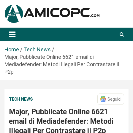
S
a
l
t
Novità Tecnologiche: Guide e News
Amicopc.com
a
a
l
Home
Tech News
c
Major, Pubblicate Online 6621 email di
o
Mediadefender: Metodi Illegali Per Contrastare il
n
P2p
t
e
n
TECH NEWS
Seguici
u
t
Major, Pubblicate Online 6621
o
email di Mediadefender: Metodi
Illegali Per Contrastare il P2p