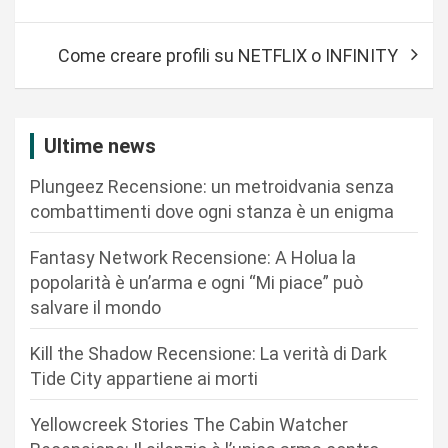
v
i
Come creare profili su NETFLIX o INFINITY
g
a
z
Ultime news
i
Plungeez Recensione: un metroidvania senza
o
combattimenti dove ogni stanza è un enigma
n
Fantasy Network Recensione: A Holua la
e
popolarità è un’arma e ogni “Mi piace” può
a
salvare il mondo
r
Kill the Shadow Recensione: La verità di Dark
t
Tide City appartiene ai morti
i
c
Yellowcreek Stories The Cabin Watcher