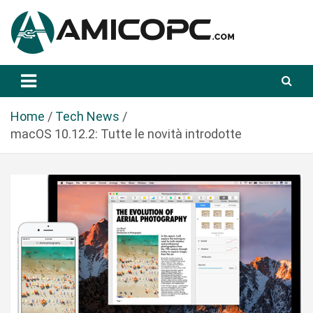
S
a
l
t
Novità Tecnologiche: Guide e News
Amicopc.com
a
a
l
Home
Tech News
c
macOS 10.12.2: Tutte le novità introdotte
o
n
t
e
n
u
t
o