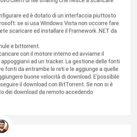
ovo client di file sharing che riesce a scaricare
figurare ed è dotato di un interfaccia piuttosto
crosoft: se si usa Windows Vista non occorre fare
ete scaricare ed installare il Framework .NET da
ule e bittorrent.
aricare con il motore interno ed avviarne il
ppoggiarvi ad un tracker. La gestione delle fonti
fonti da entrambe le reti e le aggiunge a quelle
aggiungere buone velocità di download. E’possibile
roseguire il download con BitTorrent. Se non si è
 stato dei download da remoto accedendo