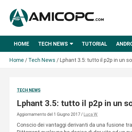
S
a
l
t
Novità Tecnologiche: Guide e News
Amicopc.com
a
a
HOME
TECH NEWS
TUTORIAL
ANDR
l
c
Home
Tech News
Lphant 3.5: tutto il p2p in un so
o
n
t
e
TECH NEWS
n
u
Lphant 3.5: tutto il p2p in un so
t
o
Aggiornamento del 1 Giugno 2017
Luca W.
Conscio dei vantaggi derivanti da una fusione tra 