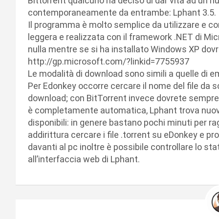
Bittorrent qualcuno ha deciso di dar vita ad un nu
contemporaneamente da entrambe: Lphant 3.5.
Il programma è molto semplice da utilizzare e con
leggera e realizzata con il framework .NET di Mi
nulla mentre se si ha installato Windows XP dovr
http://gp.microsoft.com/?linkid=7755937
Le modalità di download sono simili a quelle di em
Per Edonkey occorre cercare il nome del file da sc
download; con BitTorrent invece dovrete sempre a
è completamente automatica, Lphant trova nuove 
disponibili: in genere bastano pochi minuti per r
addirittura cercare i file .torrent su eDonkey e p
davanti al pc inoltre è possibile controllare lo
all’interfaccia web di Lphant.