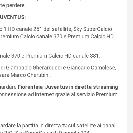
e perdere.
JUVENTUS:
io 1 HD canale 251 del satellite, Sky SuperCalcio
, Premium Calcio canale 370 e Premium Calcio HD
nale 370 e Premium Calcio HD canale 381.
 di Giampaolo Gherarducci e Giancarlo Camolese,
 sarà Marco Cherubini.
guardare
Fiorentina
-Juventus in diretta streaming
onnessione ad internet grazie al servizio Premium
dare la partita in diretta tv sul satellite ai canali
le 251, Sky SuperCalcio HD canale 204.