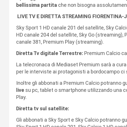
bellissima partita
che non bisogna assolutament
LIVE TV E DIRETTA STREAMING FIORENTINA-
Sky Sport 1 HD canale 201 del satellite, Sky Calc
HD canale 204 del satellite, Sky Go (streaming)
canale 381, Premium Play (streaming).
Diretta Tv digitale Terrestre:
Premium Calcio ca
La telecronaca di Mediaset Premium sarà a cura
per le interviste ai protagonisti a bordocampo ci
Inoltre gli abbonati a Premium Calcio potranno 
live
su pc, tablet o smartphone utilizzando una c
Play.
Diretta tv sul satellite:
Gli abbonati a Sky Sport e Sky Calcio potranno guar
Sky Sport 1 HD canale 201, Sky Calcio 1 HD cana