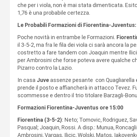
che per i viola, non è mai stata dimenticata. Esito 
1,76 è una probabile certezza.
Le Probabili Formazioni di Fiorentina-Juventus:
Poche novità in entrambe le Formazioni.
Fiorent
il 3-5-2, ma fra le fila dei viola ci sarà ancora 
costretto a fare tandem con Joaquin mentre Ilic
per Ambrosini che forse poteva avere qualche chan
Pizarro contro la Lazio.
In casa
Juve
assenze pesante con Quagliarella e 
prende il posto e affiancherà in attacco Tevez. Fu
scommesse e dentro il trio titolare Barzagli-Bonuc
Formazioni Fiorentina-Juventus ore 15:00
Fiorentina (3-5-2)
: Neto; Tomovic, Rodriguez, Sav
Pasqual; Joaquin, Rossi. A disp.: Munua, Roncagl
Ambrosini, Vargas, Ilicic, Wolski, Matos, Iakovenko