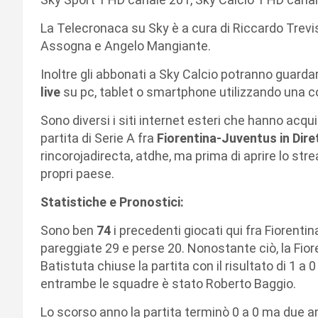
La Telecronaca su Sky è a cura di Riccardo Trev
Assogna e Angelo Mangiante.
Inoltre gli abbonati a Sky Calcio potranno guarda
live
su pc, tablet o smartphone utilizzando una co
Sono diversi i siti internet esteri che hanno acqui
partita di Serie A fra
Fiorentina
-Juventus in Dire
rincorojadirecta, atdhe, ma prima di aprire lo stre
propri paese.
Statistiche e Pronostici:
Sono ben
74
i precedenti giocati qui fra Fiorentin
pareggiate 29 e perse 20. Nonostante ciò, la Fio
Batistuta chiuse la partita con il risultato di 1 a
entrambe le squadre è stato Roberto Baggio.
Lo scorso anno la partita terminò 0 a 0 ma due ann