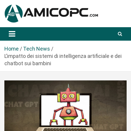
S
a
l
t
Novità Tecnologiche: Guide e News
Amicopc.com
a
a
l
Home
Tech News
c
L’impatto dei sistemi di intelligenza artificiale e dei
o
chatbot sui bambini
n
t
e
n
u
t
o