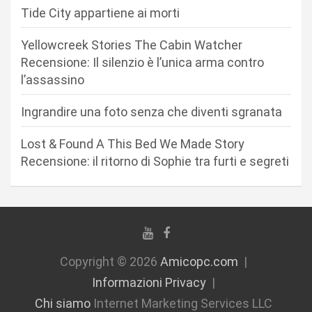
r
Tide City appartiene ai morti
t
Yellowcreek Stories The Cabin Watcher
i
Recensione: Il silenzio è l’unica arma contro
c
l’assassino
o
Ingrandire una foto senza che diventi sgranata
l
i
Lost & Found A This Bed We Made Story
Recensione: il ritorno di Sophie tra furti e segreti
Copyright © 2026
Amicopc.com
Informazioni Privacy
Chi siamo
Internet Marketing Services LLC