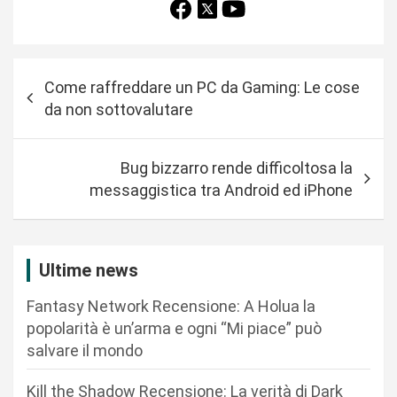
N
Come raffreddare un PC da Gaming: Le cose
a
da non sottovalutare
v
i
Bug bizzarro rende difficoltosa la
g
messaggistica tra Android ed iPhone
a
z
i
Ultime news
o
Fantasy Network Recensione: A Holua la
n
popolarità è un’arma e ogni “Mi piace” può
salvare il mondo
e
a
Kill the Shadow Recensione: La verità di Dark