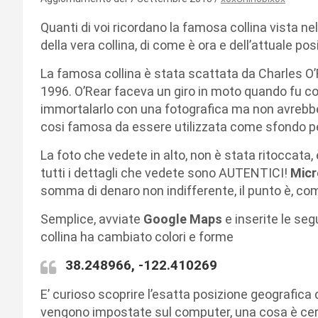
Quanti di voi ricordano la famosa collina vista ne
della vera collina, di come è ora e dell’attuale po
La famosa collina è stata scattata da Charles O’R
1996. O’Rear faceva un giro in moto quando fu co
immortalarlo con una fotografica ma non avrebb
cosi famosa da essere utilizzata come sfondo p
La foto che vedete in alto, non è stata ritoccata, è 
tutti i dettagli che vedete sono AUTENTICI!
Micr
somma di denaro non indifferente, il punto è, com
Semplice, avviate
Google Maps
e inserite le se
collina ha cambiato colori e forme
38.248966, -122.410269
E’ curioso scoprire l’esatta posizione geografica
vengono impostate sul computer, una cosa è cert