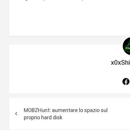
x0xSh
N
MOBZHunt: aumentare lo spazio sul
a
proprio hard disk
v