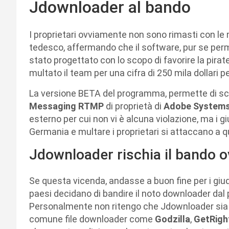
Jdownloader al bando
I proprietari ovviamente non sono rimasti con le 
tedesco, affermando che il software, pur se perme
stato progettato con lo scopo di favorire la pirat
multato il team per una cifra di 250 mila dollari pe
La versione BETA del programma, permette di scar
Messaging RTMP
di proprietà di
Adobe Systems
esterno per cui non vi è alcuna violazione, ma i g
Germania e multare i proprietari si attaccano a q
Jdownloader rischia il bando 
Se questa vicenda, andasse a buon fine per i giudi
paesi decidano di bandire il noto downloader dal pr
Personalmente non ritengo che Jdownloader sia il
comune file downloader come
Godzilla
,
GetRigh