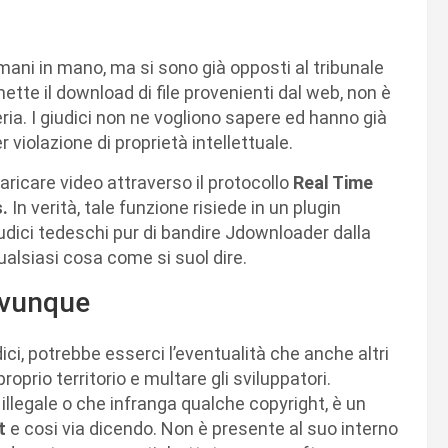
mani in mano, ma si sono già opposti al tribunale
tte il download di file provenienti dal web, non è
eria. I giudici non ne vogliono sapere ed hanno già
r violazione di proprietà intellettuale.
icare video attraverso il protocollo
Real Time
.
In verità, tale funzione risiede in un plugin
iudici tedeschi pur di bandire Jdownloader dalla
ualsiasi cosa come si suol dire.
ovunque
ci, potrebbe esserci l’eventualità che anche altri
oprio territorio e multare gli sviluppatori.
legale o che infranga qualche copyright, è un
t
e cosi via dicendo. Non è presente al suo interno