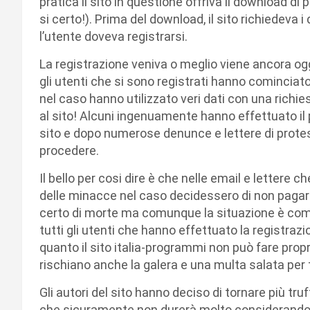
pratica il sito in questione offriva il download di
si certo!). Prima del download, il sito richiedeva 
l’utente doveva registrarsi.
La registrazione veniva o meglio viene ancora o
gli utenti che si sono registrati hanno cominciato 
nel caso hanno utilizzato veri dati con una richie
al sito! Alcuni ingenuamente hanno effettuato il
sito e dopo numerose denunce e lettere di prote
procedere.
Il bello per cosi dire è che nelle email e lettere 
delle minacce nel caso decidessero di non paga
certo di morte ma comunque la situazione è com
tutti gli utenti che hanno effettuato la registrazi
quanto il sito italia-programmi non può fare proprio 
rischiano anche la galera e una multa salata per
Gli autori del sito hanno deciso di tornare più tru
che sicuramente non durerà molto considerando c