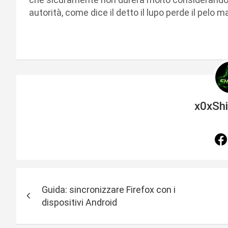
autorità, come dice il detto il lupo perde il pelo ma
x0xSh
N
Guida: sincronizzare Firefox con i
a
dispositivi Android
v