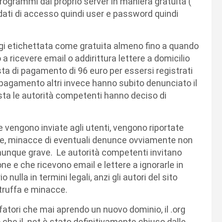
 programmi dal proprio server in maniera gratuita (
i dati di accesso quindi user e password quindi
ggi etichettata come gratuita almeno fino a quando
a ricevere email o addirittura lettere a domicilio
sta di pagamento di 96 euro per essersi registrati
 pagamento altri invece hanno subito denunciato il
sta le autorità competenti hanno deciso di
che vengono inviate agli utenti, vengono riportate
re, minacce di eventuali denunce ovviamente non
unque grave. Le autorità competenti invitano
one e che ricevono email e lettere a ignorarle in
nulla in termini legali, anzi gli autori del sito
 truffa e minacce.
ffatori che mai aprendo un nuovo dominio, il .org
he il .net è stato definitivamente chiuso dalle