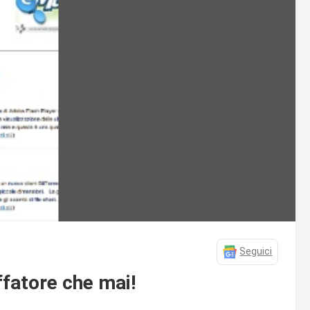
Seguici
ffatore che mai!