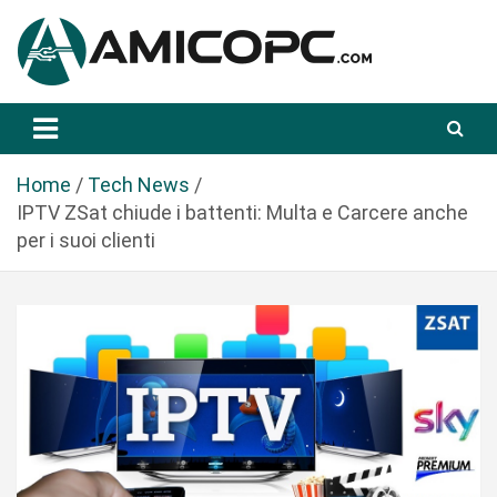
S
a
l
t
Novità Tecnologiche: Guide e News
Amicopc.com
a
a
l
Home
Tech News
c
IPTV ZSat chiude i battenti: Multa e Carcere anche
o
per i suoi clienti
n
t
e
n
u
t
o