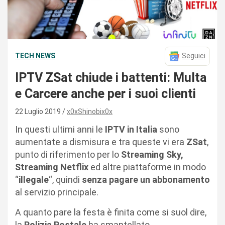
TECH NEWS
Seguici
IPTV ZSat chiude i battenti: Multa
e Carcere anche per i suoi clienti
22 Luglio 2019
x0xShinobix0x
In questi ultimi anni le
IPTV
in Italia
sono
aumentate a dismisura e tra queste vi era
ZSat
,
punto di riferimento per lo
Streaming Sky,
Streaming Netflix
ed altre piattaforme in modo
“
illegale
“, quindi
senza pagare un abbonamento
al servizio principale.
A quanto pare la festa è finita come si suol dire,
la
Polizia Postale
ha smantellato