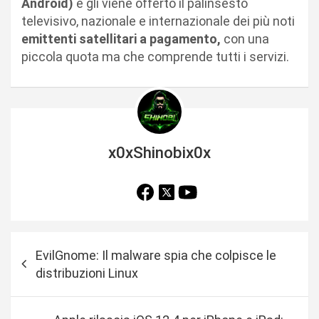
Android)
e gli viene offerto il palinsesto
televisivo, nazionale e internazionale dei più noti
emittenti satellitari a pagamento,
con una
piccola quota ma che comprende tutti i servizi.
x0xShinobix0x
N
EvilGnome: Il malware spia che colpisce le
a
distribuzioni Linux
v
i