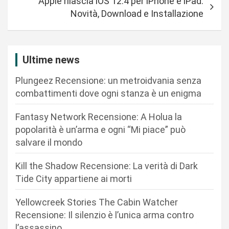
Apple rilascia iOS 12.4 per iPhone e iPad:
g
Novità, Download e Installazione
a
z
i
Ultime news
o
Plungeez Recensione: un metroidvania senza
n
combattimenti dove ogni stanza è un enigma
e
Fantasy Network Recensione: A Holua la
a
popolarità è un’arma e ogni “Mi piace” può
r
salvare il mondo
t
Kill the Shadow Recensione: La verità di Dark
i
Tide City appartiene ai morti
c
Yellowcreek Stories The Cabin Watcher
o
Recensione: Il silenzio è l’unica arma contro
l
l’assassino