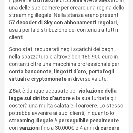
Il giovane
truffatore
di 35 anni aveva allestito in
una delle sue camere per creare una regina dello
streaming illegale. Nella stanza erano presenti
57 decoder di Sky con abbonamenti regolari,
usati per la distribuzione dei contenuti a tutti i
clienti.
Sono stati recuperati negli scarichi dei bagni,
nella spazzatura e altrove ben 186.900 euro in
contanti oltre una macchina professionale per
conta banconote, lingotti d’oro, portafogli
virtuali
e
cryptomonete
in diverse valute.
ZSat
è dunque accusato per
violazione della
legge sul diritto d’autore
e la sua furbata gli
costerà una multa salata e il
carcere
. Lo stesso
potrebbe avvenire ai suoi clienti, in quanto lo
streaming illegale
è
perseguibile penalmente
con
sanzioni
fino a 30.000€ e 4 anni di
carcere
.