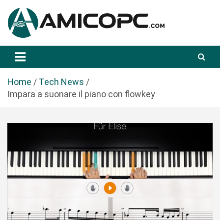
S
a
l
t
Novità Tecnologiche: Guide e News
Amicopc.com
a
a
l
Home
Tech News
c
Impara a suonare il piano con flowkey
o
n
t
e
n
u
t
o