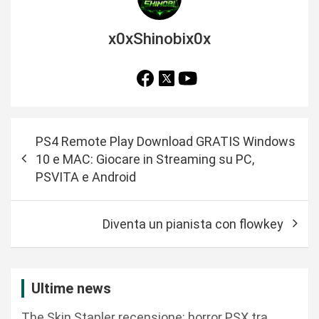
x0xShinobix0x
N
PS4 Remote Play Download GRATIS Windows
a
10 e MAC: Giocare in Streaming su PC,
v
PSVITA e Android
i
g
Diventa un pianista con flowkey
a
z
i
Ultime news
o
The Skin Stapler recensione: horror PSX tra