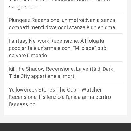
n
sangue e noir
e
Plungeez Recensione: un metroidvania senza
a
combattimenti dove ogni stanza è un enigma
r
Fantasy Network Recensione: A Holua la
t
popolarità è un’arma e ogni “Mi piace” può
i
salvare il mondo
c
Kill the Shadow Recensione: La verità di Dark
o
Tide City appartiene ai morti
l
i
Yellowcreek Stories The Cabin Watcher
Recensione: Il silenzio è l’unica arma contro
l’assassino