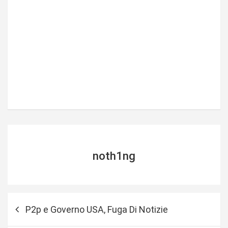
noth1ng
N
P2p e Governo USA, Fuga Di Notizie
a