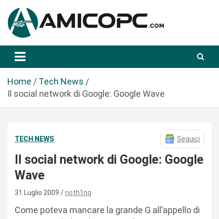
S
a
l
t
Novità Tecnologiche: Guide e News
Amicopc.com
a
a
l
Home
Tech News
c
Il social network di Google: Google Wave
o
n
t
TECH NEWS
Seguici
e
n
Il social network di Google: Google
u
Wave
t
o
31 Luglio 2009
noth1ng
Come poteva mancare la grande G all’appello di