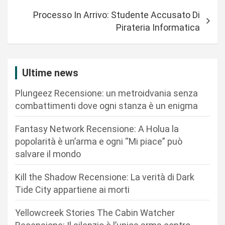
v
Processo In Arrivo: Studente Accusato Di
i
Pirateria Informatica
g
a
z
Ultime news
i
Plungeez Recensione: un metroidvania senza
o
combattimenti dove ogni stanza è un enigma
n
Fantasy Network Recensione: A Holua la
e
popolarità è un’arma e ogni “Mi piace” può
a
salvare il mondo
r
Kill the Shadow Recensione: La verità di Dark
t
Tide City appartiene ai morti
i
c
Yellowcreek Stories The Cabin Watcher