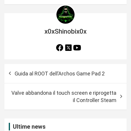
x0xShinobix0x
N
Guida al ROOT dell’Archos Game Pad 2
a
v
Valve abbandona il touch screen e riprogetta
i
il Controller Steam
g
a
z
Ultime news