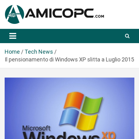
S
a
l
t
Novità Tecnologiche: Guide e News
Amicopc.com
a
a
l
Home
Tech News
c
Il pensionamento di Windows XP slitta a Luglio 2015
o
n
t
e
n
u
t
o