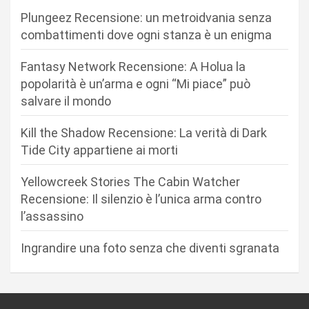
i
Plungeez Recensione: un metroidvania senza
o
combattimenti dove ogni stanza è un enigma
n
Fantasy Network Recensione: A Holua la
e
popolarità è un’arma e ogni “Mi piace” può
a
salvare il mondo
r
Kill the Shadow Recensione: La verità di Dark
t
Tide City appartiene ai morti
i
c
Yellowcreek Stories The Cabin Watcher
Recensione: Il silenzio è l’unica arma contro
o
l’assassino
l
i
Ingrandire una foto senza che diventi sgranata