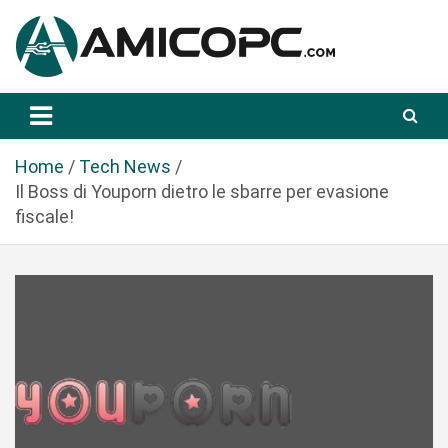
S
a
l
t
Novità Tecnologiche: Guide e News
Amicopc.com
a
a
l
Home
Tech News
c
Il Boss di Youporn dietro le sbarre per evasione
o
fiscale!
n
t
e
n
u
t
o