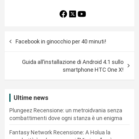
N
Facebook in ginocchio per 40 minuti!
a
v
Guida all’installazione di Android 4.1 sullo
i
smartphone HTC One X!
g
a
z
Ultime news
i
Plungeez Recensione: un metroidvania senza
o
combattimenti dove ogni stanza è un enigma
n
Fantasy Network Recensione: A Holua la
e