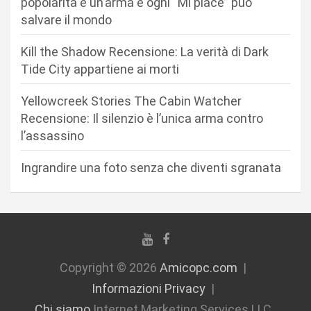
popolarità è un’arma e ogni “Mi piace” può
a
salvare il mondo
r
Kill the Shadow Recensione: La verità di Dark
t
Tide City appartiene ai morti
i
c
Yellowcreek Stories The Cabin Watcher
Recensione: Il silenzio è l’unica arma contro
o
l’assassino
l
i
Ingrandire una foto senza che diventi sgranata
Copyright © 2026
Amicopc.com
Informazioni Privacy
Chi siamo
Internet Marketing Services LLC