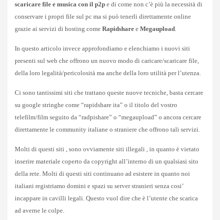
scaricare file e musica con il p2p
e di come non c’è più la necessità di
conservare i propri file sul pc ma si può tenerli direttamente online
grazie ai servizi di hosting come
Rapidshare
e
Megaupload
.
In questo articolo invece approfondiamo e elenchiamo i nuovi siti
presenti sul web che offrono un nuovo modo di caricare/scaricare file,
della loro legalità/pericolosità ma anche della loro utilità per l’utenza.
Ci sono tantissimi siti che trattano queste nuove tecniche, basta cercare
su google stringhe come “rapidshare ita” o il titolo del vostro
telefilm/film seguito da “radpishare” o “megaupload” o ancora cercare
direttamente le community italiane o straniere che offrono tali servizi.
Molti di questi siti , sono ovviamente siti illegali , in quanto è vietato
inserire materiale coperto da copyright all’interno di un qualsiasi sito
della rete. Molti di questi siti continuano ad esistere in quanto noi
italiani registriamo domini e spazi su server stranieri senza cosi’
incappare in cavilli legali. Questo vuol dire che è l’utente che scarica
ad averne le colpe.