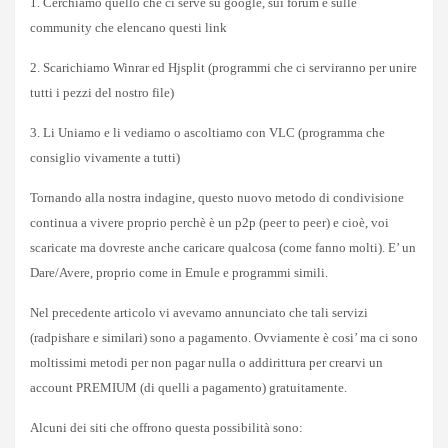
1. Cerchiamo quello che ci serve su google, sui forum e sulle
community che elencano questi link
2. Scarichiamo Winrar ed Hjsplit (programmi che ci serviranno per unire
tutti i pezzi del nostro file)
3. Li Uniamo e li vediamo o ascoltiamo con VLC (programma che
consiglio vivamente a tutti)
Tornando alla nostra indagine, questo nuovo metodo di condivisione
continua a vivere proprio perchè è un p2p (peer to peer) e cioè, voi
scaricate ma dovreste anche caricare qualcosa (come fanno molti). E’ un
Dare/Avere, proprio come in Emule e programmi simili.
Nel precedente articolo vi avevamo annunciato che tali servizi
(radpishare e similari) sono a pagamento. Ovviamente è cosi’ ma ci sono
moltissimi metodi per non pagar nulla o addirittura per crearvi un
account PREMIUM (di quelli a pagamento) gratuitamente.
Alcuni dei siti che offrono questa possibilità sono: