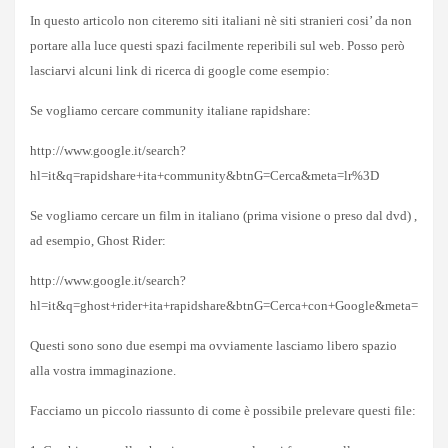
In questo articolo non citeremo siti italiani nè siti stranieri cosi’ da non
portare alla luce questi spazi facilmente reperibili sul web. Posso però
lasciarvi alcuni link di ricerca di google come esempio:
Se vogliamo cercare community italiane rapidshare:
http://www.google.it/search?
hl=it&q=rapidshare+ita+community&btnG=Cerca&meta=lr%3D
Se vogliamo cercare un film in italiano (prima visione o preso dal dvd) ,
ad esempio, Ghost Rider:
http://www.google.it/search?
hl=it&q=ghost+rider+ita+rapidshare&btnG=Cerca+con+Google&meta=
Questi sono sono due esempi ma ovviamente lasciamo libero spazio
alla vostra immaginazione.
Facciamo un piccolo riassunto di come è possibile prelevare questi file: