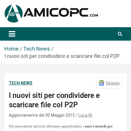
S
a
l
t
Novità Tecnologiche: Guide e News
Amicopc.com
a
a
l
Home
Tech News
c
I nuovi siti per condividere e scaricare file col P2P
o
n
t
TECH NEWS
Seguici
e
n
I nuovi siti per condividere e
u
scaricare file col P2P
t
o
Aggiornamento del 30 Maggio 2015
Luca W.
Nel precedente articolo abbiamo approfondito i
nuovi metodi per