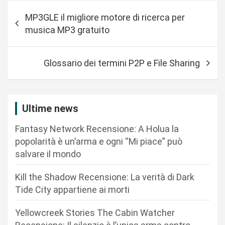
N
MP3GLE il migliore motore di ricerca per
a
musica MP3 gratuito
v
i
Glossario dei termini P2P e File Sharing
g
a
z
Ultime news
i
Fantasy Network Recensione: A Holua la
o
popolarità è un’arma e ogni “Mi piace” può
n
salvare il mondo
e
Kill the Shadow Recensione: La verità di Dark
a
Tide City appartiene ai morti
r
Yellowcreek Stories The Cabin Watcher
t