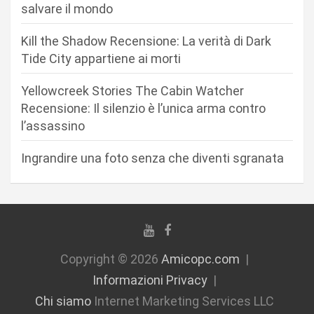
r
salvare il mondo
t
Kill the Shadow Recensione: La verità di Dark
i
Tide City appartiene ai morti
c
Yellowcreek Stories The Cabin Watcher
o
Recensione: Il silenzio è l’unica arma contro
l
l’assassino
i
Ingrandire una foto senza che diventi sgranata
Copyright © 2026
Amicopc.com
Informazioni Privacy
Chi siamo
Internet Marketing Services LLC