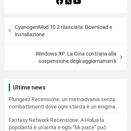
N
CyanogenMod 10.2 rilasciata: Download e
a
Installazione
v
i
Windows XP: La Cina contraria alla
g
sospensione degli aggiornamenti
a
z
i
Ultime news
o
Plungeez Recensione: un metroidvania senza
n
combattimenti dove ogni stanza è un enigma
e
Fantasy Network Recensione: A Holua la
a
popolarità è un’arma e ogni “Mi piace” può