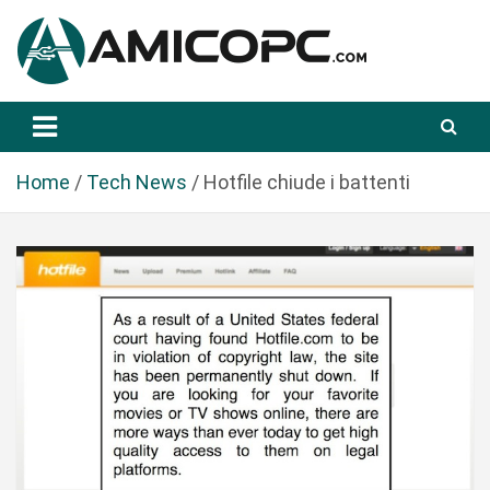
S
a
l
t
Novità Tecnologiche: Guide e News
Amicopc.com
a
a
l
Home
Tech News
Hotfile chiude i battenti
c
o
n
t
e
n
u
t
o