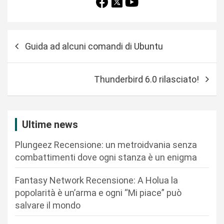
N
Guida ad alcuni comandi di Ubuntu
a
v
Thunderbird 6.0 rilasciato!
i
g
a
Ultime news
z
Plungeez Recensione: un metroidvania senza
i
combattimenti dove ogni stanza è un enigma
o
n
Fantasy Network Recensione: A Holua la
popolarità è un’arma e ogni “Mi piace” può
e
salvare il mondo
a