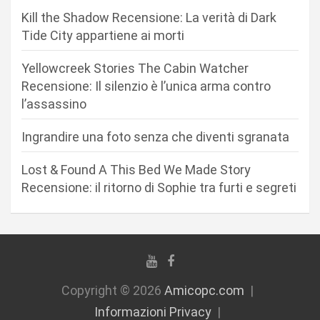
e
Kill the Shadow Recensione: La verità di Dark
a
Tide City appartiene ai morti
r
Yellowcreek Stories The Cabin Watcher
t
Recensione: Il silenzio è l’unica arma contro
i
l’assassino
c
Ingrandire una foto senza che diventi sgranata
o
l
Lost & Found A This Bed We Made Story
i
Recensione: il ritorno di Sophie tra furti e segreti
Copyright © 2026
Amicopc.com
Informazioni Privacy