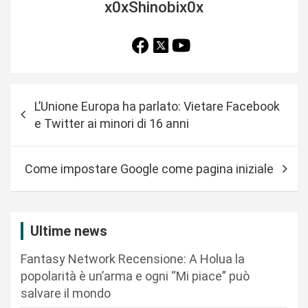
x0xShinobix0x
N
L’Unione Europa ha parlato: Vietare Facebook
a
e Twitter ai minori di 16 anni
v
i
Come impostare Google come pagina iniziale
g
a
z
Ultime news
i
Fantasy Network Recensione: A Holua la
o
popolarità è un’arma e ogni “Mi piace” può
n
salvare il mondo