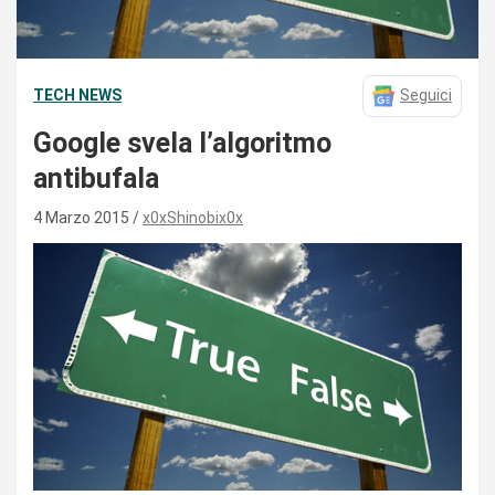
TECH NEWS
Seguici
Google svela l’algoritmo
antibufala
4 Marzo 2015
x0xShinobix0x