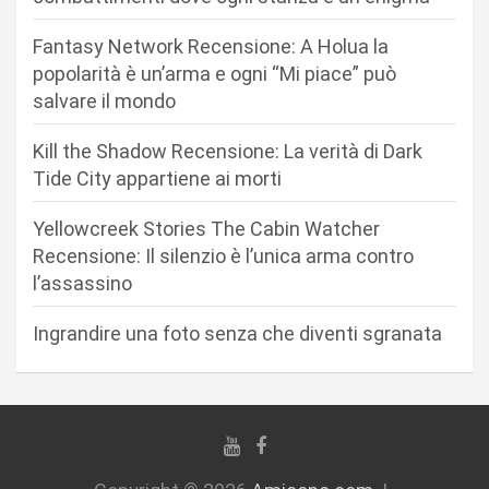
o
n
Fantasy Network Recensione: A Holua la
popolarità è un’arma e ogni “Mi piace” può
e
salvare il mondo
a
r
Kill the Shadow Recensione: La verità di Dark
Tide City appartiene ai morti
t
i
Yellowcreek Stories The Cabin Watcher
c
Recensione: Il silenzio è l’unica arma contro
l’assassino
o
l
Ingrandire una foto senza che diventi sgranata
i