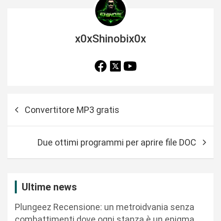
x0xShinobix0x
N
Convertitore MP3 gratis
a
v
Due ottimi programmi per aprire file DOC
i
g
a
Ultime news
z
Plungeez Recensione: un metroidvania senza
i
combattimenti dove ogni stanza è un enigma