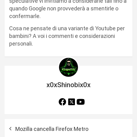
speculative vi invitiamo a considerarle tali fino a
quando Google non provvederà a smentirle o
confermarle.
Cosa ne pensate di una variante di Youtube per
bambini? A voi i commenti e considerazioni
personali.
x0xShinobix0x
N
Mozilla cancella Firefox Metro
a