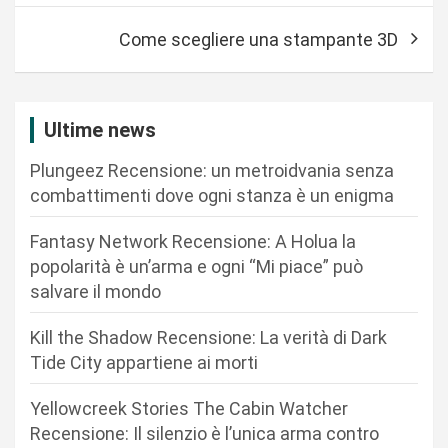
v
Come scegliere una stampante 3D
i
g
a
Ultime news
z
Plungeez Recensione: un metroidvania senza
i
combattimenti dove ogni stanza è un enigma
o
n
Fantasy Network Recensione: A Holua la
popolarità è un’arma e ogni “Mi piace” può
e
salvare il mondo
a
r
Kill the Shadow Recensione: La verità di Dark
Tide City appartiene ai morti
t
i
Yellowcreek Stories The Cabin Watcher
c
Recensione: Il silenzio è l’unica arma contro