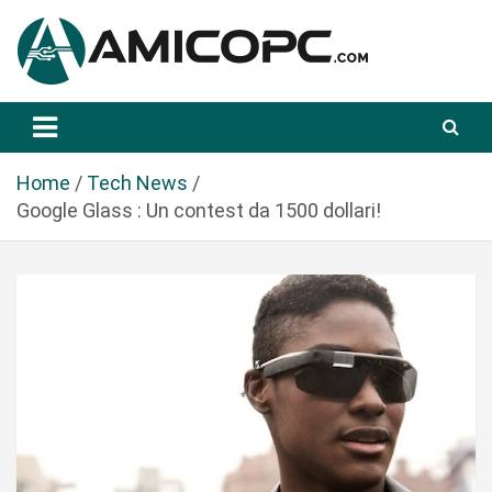
S
a
l
t
Novità Tecnologiche: Guide e News
Amicopc.com
a
a
l
Home
Tech News
c
Google Glass : Un contest da 1500 dollari!
o
n
t
e
n
u
t
o