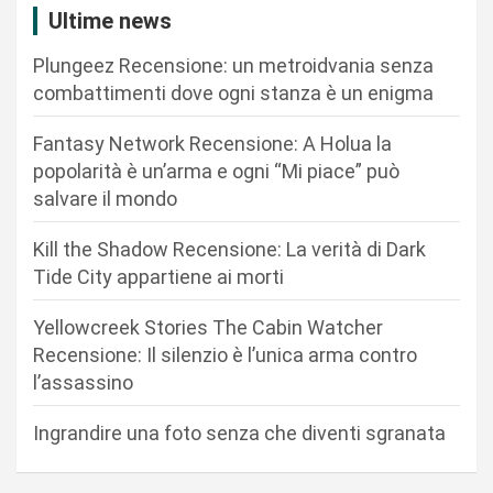
z
Ultime news
i
Plungeez Recensione: un metroidvania senza
o
combattimenti dove ogni stanza è un enigma
n
Fantasy Network Recensione: A Holua la
e
popolarità è un’arma e ogni “Mi piace” può
a
salvare il mondo
r
Kill the Shadow Recensione: La verità di Dark
t
Tide City appartiene ai morti
i
c
Yellowcreek Stories The Cabin Watcher
Recensione: Il silenzio è l’unica arma contro
o
l’assassino
l
i
Ingrandire una foto senza che diventi sgranata