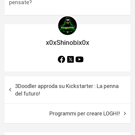
pensate?
x0xShinobix0x
N
3Doodler approda su Kickstarter : La penna
a
del futuro!
v
i
Programmi per creare LOGHI!
g
a