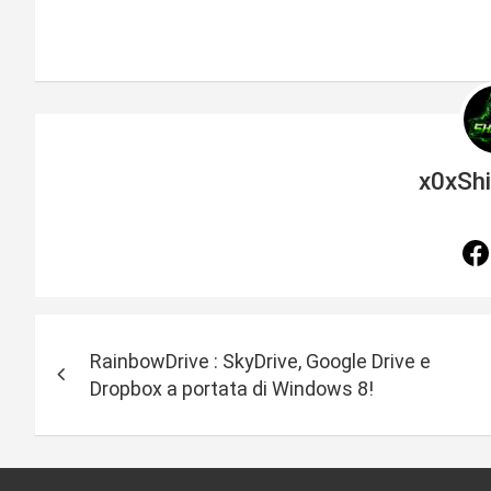
x0xSh
N
RainbowDrive : SkyDrive, Google Drive e
a
Dropbox a portata di Windows 8!
v
i