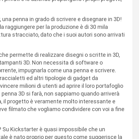
, una penna in grado di scrivere e disegnare in 3D!
o da raggiungere per la produzione è di 30 mila
ttura stracciato, dato che i suoi autori sono arrivati
he permette di realizzare disegni o scritte in 3D,
stampanti 3D. Non necessita di software o
orrente, impugnarla come una penna e scrivere.
accialetti ed altri tipologie di gadget da
ncere milioni di utenti ad aprire il loro portafoglio
a penna 3D si farà, non sappiamo quando arriverà
, il progetto è veramente molto interessante e
reve filmato che vogliamo condividere con voi a fine
 Su Kickstarter è quasi impossibile che un
rtale è nato proprio per questo come suggerisce la