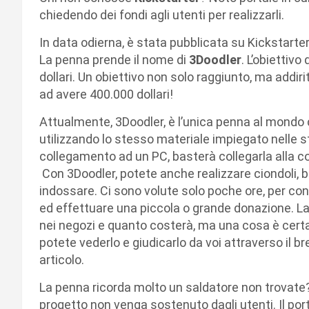
chiedendo dei fondi agli utenti per realizzarli.
In data odierna, è stata pubblicata su Kickstarter
La penna prende il nome di
3Doodler
. L’obiettiv
dollari. Un obiettivo non solo raggiunto, ma addiri
ad avere 400.000 dollari!
Attualmente, 3Doodler, è l’unica penna al mondo c
utilizzando lo stesso materiale impiegato nelle 
collegamento ad un PC, basterà collegarla alla c
Con 3Doodler, potete anche realizzare ciondoli, br
indossare. Ci sono volute solo poche ore, per convi
ed effettuare una piccola o grande donazione. L
nei negozi e quanto costerà, ma una cosa è certa
potete vederlo e giudicarlo da voi attraverso il b
articolo.
La penna ricorda molto un saldatore non trovate?
progetto non venga sostenuto dagli utenti. Il po