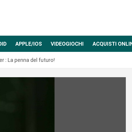
OID
APPLE/IOS
VIDEOGIOCHI
ACQUISTI ONLI
r : La penna del futuro!