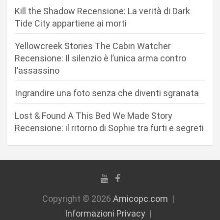
n
Kill the Shadow Recensione: La verità di Dark
e
Tide City appartiene ai morti
a
r
Yellowcreek Stories The Cabin Watcher
Recensione: Il silenzio è l’unica arma contro
t
l’assassino
i
c
Ingrandire una foto senza che diventi sgranata
o
Lost & Found A This Bed We Made Story
l
Recensione: il ritorno di Sophie tra furti e segreti
i
Copyright © 2026
Amicopc.com
Informazioni Privacy