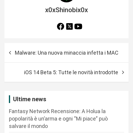
x0xShinobix0x
N
Malware: Una nuova minaccia infetta i MAC
a
v
iOS 14 Beta 5: Tutte le novità introdotte
i
g
a
Ultime news
z
Fantasy Network Recensione: A Holua la
i
popolarità è un’arma e ogni “Mi piace” può
o
salvare il mondo