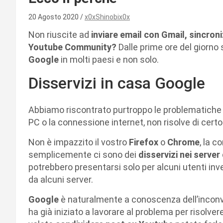
20 Agosto 2020
x0xShinobix0x
Non riuscite ad
inviare email con Gmail, sincroni
Youtube Community?
Dalle prime ore del giorno s
Google
in molti paesi e non solo.
Disservizi in casa Google
Abbiamo riscontrato purtroppo le problematiche me
PC o la connessione internet, non risolve di cer
Non è impazzito il vostro
Firefox
o
Chrome
, la 
semplicemente ci sono dei
disservizi nei server
potrebbero presentarsi solo per alcuni utenti inv
da alcuni server.
Google
è naturalmente a conoscenza dell’incon
ha già iniziato a lavorare al problema per risolver