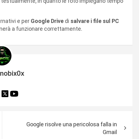
 testualmente, in quanto le foto impiegano tempo
ernativi e per
Google Drive
di
salvare i file sul PC
nerà a funzionare correttamente.
inobix0x
Google risolve una pericolosa falla in
Gmail