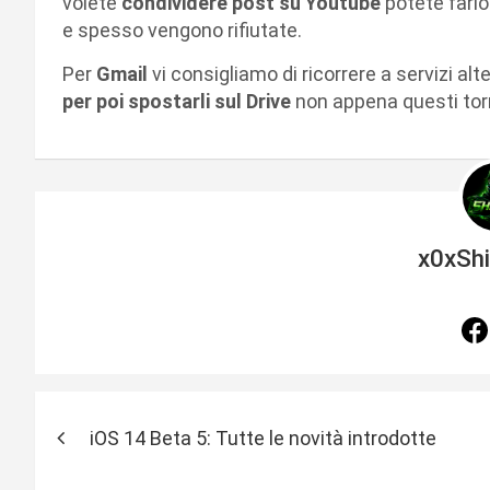
volete
condividere post su Youtube
potete farlo
e spesso vengono rifiutate.
Per
Gmail
vi consigliamo di ricorrere a servizi alt
per poi spostarli sul Drive
non appena questi tor
x0xSh
N
iOS 14 Beta 5: Tutte le novità introdotte
a