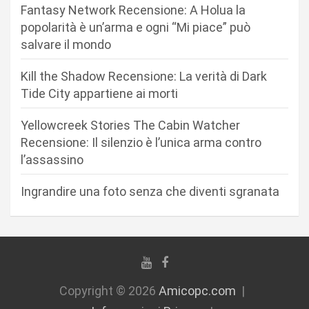
Fantasy Network Recensione: A Holua la
e
popolarità è un’arma e ogni “Mi piace” può
a
salvare il mondo
r
Kill the Shadow Recensione: La verità di Dark
t
Tide City appartiene ai morti
i
c
Yellowcreek Stories The Cabin Watcher
Recensione: Il silenzio è l’unica arma contro
o
l’assassino
l
i
Ingrandire una foto senza che diventi sgranata
Copyright © 2026
Amicopc.com