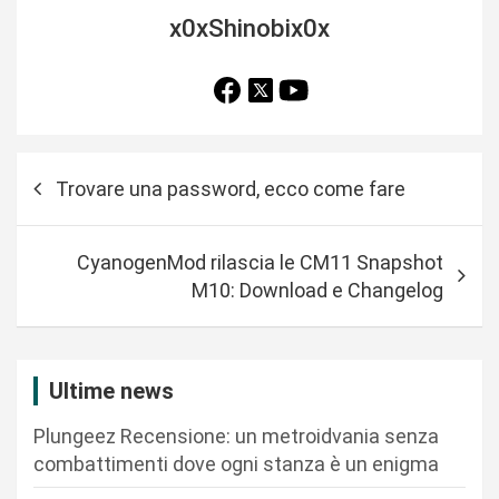
x0xShinobix0x
N
Trovare una password, ecco come fare
a
v
CyanogenMod rilascia le CM11 Snapshot
i
M10: Download e Changelog
g
a
z
Ultime news
i
Plungeez Recensione: un metroidvania senza
o
combattimenti dove ogni stanza è un enigma
n