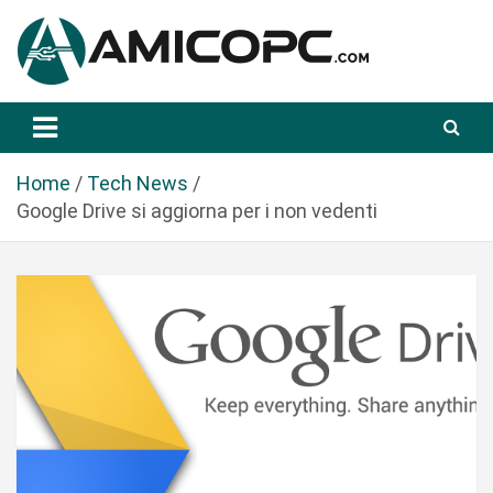
S
a
l
t
Novità Tecnologiche: Guide e News
Amicopc.com
a
a
l
Home
Tech News
c
Google Drive si aggiorna per i non vedenti
o
n
t
e
n
u
t
o