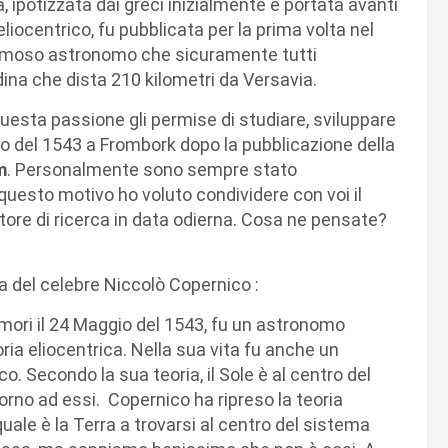
, ipotizzata dai greci inizialmente e portata avanti
iocentrico, fu pubblicata per la prima volta nel
 famoso astronomo che sicuramente tutti
ina che dista 210 kilometri da Versavia.
uesta passione gli permise di studiare, sviluppare
gio del 1543 a Frombork dopo la pubblicazione della
m
. Personalmente sono sempre stato
uesto motivo ho voluto condividere con voi il
ore di ricerca in data odierna. Cosa ne pensate?
a del celebre Niccolò Copernico :
mori il 24 Maggio del 1543, fu un astronomo
ria eliocentrica. Nella sua vita fu anche un
o. Secondo la sua teoria, il Sole è al centro del
ttorno ad essi. Copernico ha ripreso la teoria
quale è la Terra a trovarsi al centro del sistema