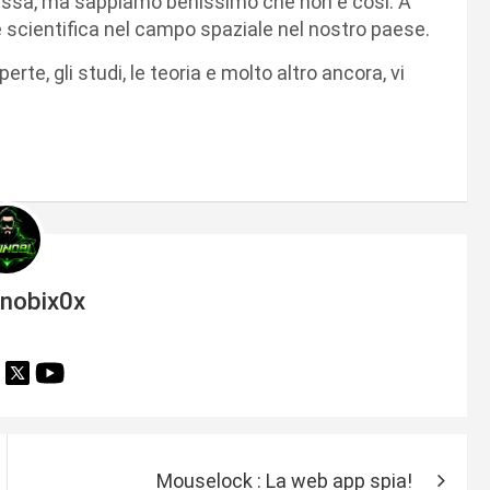
 ad essa, ma sappiamo benissimo che non è cosi. A
ne scientifica nel campo spaziale nel nostro paese.
erte, gli studi, le teoria e molto altro ancora, vi
inobix0x
Mouselock : La web app spia!