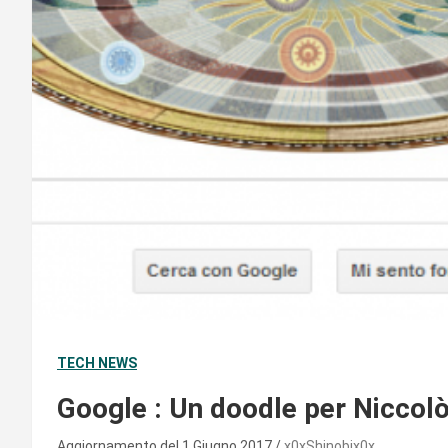
TECH NEWS
Google : Un doodle per Niccol
Aggiornamento del 1 Giugno 2017
x0xShinobix0x