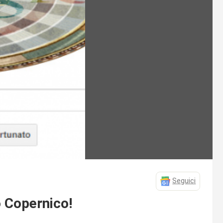
Seguici
ò Copernico!