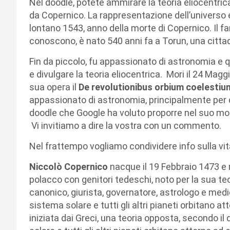
Nel doodle, potete ammirare la teoria eliocentrica
da Copernico. La rappresentazione dell’universo el
lontano 1543, anno della morte di Copernico. Il
conoscono, è nato 540 anni fa a Torun, una cittad
Fin da piccolo, fu appassionato di astronomia e q
e divulgare la teoria eliocentrica. Mori il 24 Mag
sua opera il
De revolutionibus orbium coelestiu
appassionato di astronomia, principalmente per q
doodle che Google ha voluto proporre nel suo mot
Vi invitiamo a dire la vostra con un commento.
Nel frattempo vogliamo condividere info sulla vit
Niccolò Copernico
nacque il 19 Febbraio 1473 e 
polacco con genitori tedeschi, noto per la sua teo
canonico, giurista, governatore, astrologo e medic
sistema solare e tutti gli altri pianeti orbitano a
iniziata dai Greci, una teoria opposta, secondo il 