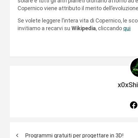
solare e tutti gli altri pianeti orbitano attorno
Copernico viene attributo il merito dell’evoluzio
Se volete leggere l’intera vita di Copernico, le scop
invitiamo a recarvi su
Wikipedia
, cliccando
qui
x0xSh
N
Programmi gratuiti per progettare in 3D!