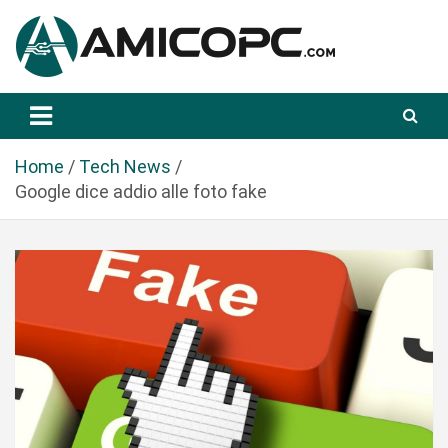
S
a
l
t
Novità Tecnologiche: Guide e News
Amicopc.com
a
a
l
Home
Tech News
c
Google dice addio alle foto fake
o
n
t
e
n
u
t
o