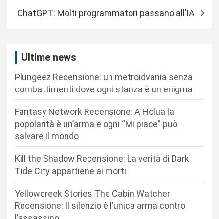
i
ChatGPT: Molti programmatori passano all’IA
g
a
z
Ultime news
i
Plungeez Recensione: un metroidvania senza
o
combattimenti dove ogni stanza è un enigma
n
Fantasy Network Recensione: A Holua la
e
popolarità è un’arma e ogni “Mi piace” può
a
salvare il mondo
r
Kill the Shadow Recensione: La verità di Dark
t
Tide City appartiene ai morti
i
c
Yellowcreek Stories The Cabin Watcher
Recensione: Il silenzio è l’unica arma contro
o
l’assassino